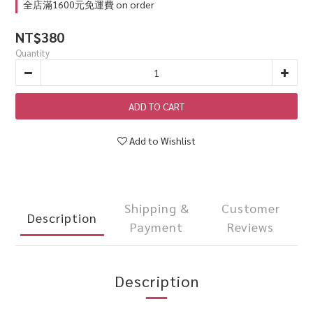
全店滿1600元免運費 on order
NT$380
Quantity
ADD TO CART
Add to Wishlist
Shipping &
Customer
Description
Payment
Reviews
Description