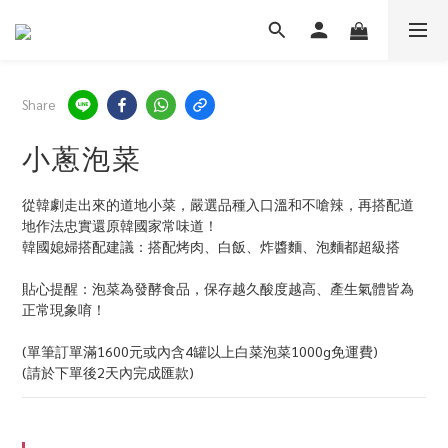
Share
小蔥泡菜
從韓劇走出來的道地小菜，嚴選品種入口溫和不嗆辣，再搭配道
地作法忠實還原韓國家常味道！
韓國媳婦搭配建議：搭配烤肉、白飯、炸醬麵、泡麵都超級搭
貼心提醒：泡菜為發酵食品，保存越久酸度越高、產生氣體皆為
正常現象唷！
(單筆訂單滿1600元或內含4罐以上白菜泡菜1000g免運費)
(請於下單後2天內完成匯款)