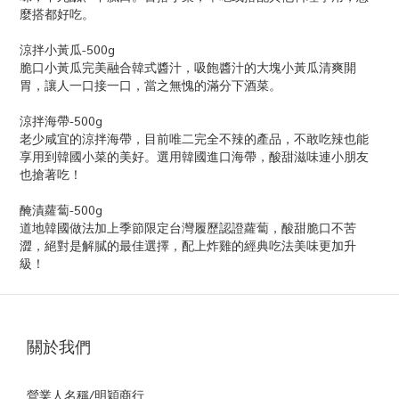
麼搭都好吃。
涼拌小黃瓜-500g
脆口小黃瓜完美融合韓式醬汁，吸飽醬汁的大塊小黃瓜清爽開
胃，讓人一口接一口，當之無愧的滿分下酒菜。
涼拌海帶-500g
老少咸宜的涼拌海帶，目前唯二完全不辣的產品，不敢吃辣也能
享用到韓國小菜的美好。選用韓國進口海帶，酸甜滋味連小朋友
也搶著吃！
醃漬蘿蔔-500g
道地韓國做法加上季節限定台灣履歷認證蘿蔔，酸甜脆口不苦
澀，絕對是解膩的最佳選擇，配上炸雞的經典吃法美味更加升
級！
關於我們
營業人名稱/明穎商行